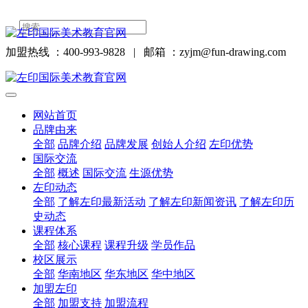
加盟热线 ：400-993-9828
|
邮箱 ：zyjm@fun-drawing.com
网站首页
品牌由来
全部
品牌介绍
品牌发展
创始人介绍
左印优势
国际交流
全部
概述
国际交流
生源优势
左印动态
全部
了解左印最新活动
了解左印新闻资讯
了解左印历
史动态
课程体系
全部
核心课程
课程升级
学员作品
校区展示
全部
华南地区
华东地区
华中地区
加盟左印
全部
加盟支持
加盟流程