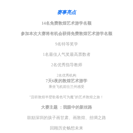
赛事亮点
14名免费敦煌艺术游学名额
参加本次大赛将有机会获得免费敦煌艺术游学名额
9名特等奖学
1名最佳人气奖最高票数者
2名优秀指导教师
2名优秀机构
7天6夜的敦煌艺术游学
乘坐飞机前往兰州感受
“且听敦煌半壁歌
着色可为魔”的艺术敦煌之旅！
大赛主题 ：
我眼中的新丝路
鼓励深圳的孩子画甘肃、画敦煌、丝绸之路
回顾历史畅想未来