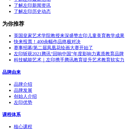
了解左印新闻资讯
了解左印历史动态
为你推荐
英国皇家艺术学院教授来深盛赞左印儿童美育教学成果
快来投票！400余幅作品终极对决
赛事招募|第二届凤凰花绘画大赛开始了
左印斩获2021腾讯“回响中国”年度影响力素质教育品牌
科技赋能艺术｜左印携手腾讯教育提升艺术教育软实力
品牌由来
品牌介绍
品牌发展
创始人介绍
左印优势
课程体系
核心课程