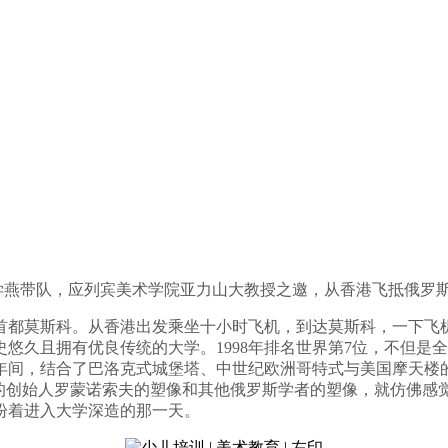
人陈学燕带队，应列宾美术学院亚力山大教授之邀，从香港飞抵俄
首都莫斯科。从香港出发乘坐十小时飞机，到达莫斯科，一下飞
悠久且拥有优良传统的大学。1998年排名世界第7位，不但是
年间，结合了巴洛克式城堡塔、中世纪欧洲哥特式与美国摩天楼
学的创始人罗蒙诺索夫的塑像和其他俄罗斯学者的塑像，就仿佛感
盼着进入大学深造的那一天。