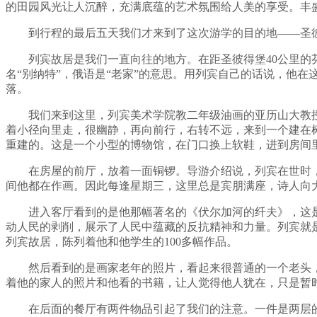
的田园风光让人沉醉，充满底蕴的艺术氛围给人美的享受。丰
到行程的最后五天我们才来到了这次游学的目的地——圣
列宾故居是我们一直向往的地方。在距圣彼得堡40公里的
名“别纳特”，俄语是“老家”的意思。用列宾自己的话说，他在
落。
我们来到这里，列宾美术学院教二年级油画的亚历山大教
着小径向里走，很幽静，再向前行，右转不远，来到一个建在
重建的。这是一个小型的博物馆，在门口换上软鞋，进到房间
在房屋的前厅，放着一面铜锣。导游介绍说，列宾在世时
间他都在作画。因此每逢星期三，这里总是宾朋满座，诗人向
进入客厅看到的是他那幅著名的《伏尔加河的纤夫》，这
动人民的剥削，展示了人民中蕴藏的反抗精神和力量。列宾就
列宾故居，陈列着他和他学生的100多幅作品。
然后看到的是画家老年的照片，看起来很普通的一个老头
着他的家人的照片和他看的书籍，让人觉得他人犹在，只是暂
在后面的餐厅有两件物品引起了我们的注意。一件是两层