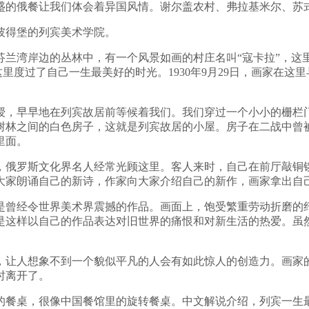
盛的俄餐让我们体会着异国风情。谢尔盖农村、弗拉基米尔、苏
彼得堡的列宾美术学院。
芬兰湾岸边的丛林中，有一个风景如画的村庄名叫“寇卡拉”，这里
这里度过了自己一生最美好的时光。1930年9月29日，画家在这
授，早早地在列宾故居前等候着我们。我们穿过一个小小的栅栏
树林之间的白色房子，这就是列宾故居的小屋。房子在二战中曾
里面。
，俄罗斯文化界名人经常光顾这里。客人来时，自己在前厅敲铜
大家朗诵自己的新诗，作家向大家介绍自己的新作，画家拿出自
是曾经令世界美术界震撼的作品。画面上，饱受繁重劳动折磨的
是这样以自己的作品表达对旧世界的痛恨和对新生活的热爱。虽
，让人想象不到一个貌似平凡的人会有如此惊人的创造力。画家
时离开了。
的餐桌，很像中国餐馆里的旋转餐桌。中文解说介绍，列宾一生