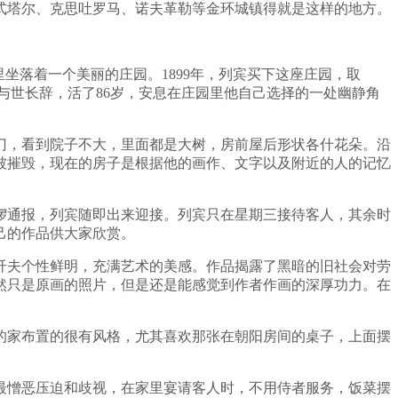
式塔尔、克思吐罗马、诺夫革勒等金环城镇得就是这样的地方。
坐落着一个美丽的庄园。1899年，列宾买下这座庄园，取
里与世长辞，活了86岁，安息在庄园里他自己选择的一处幽静角
门，看到院子不大，里面都是大树，房前屋后形状各什花朵。沿
被摧毁，现在的房子是根据他的画作、文字以及附近的人的记忆
锣通报，列宾随即出来迎接。列宾只在星期三接待客人，其余时
己的作品供大家欣赏。
纤夫个性鲜明，充满艺术的美感。作品揭露了黑暗的旧社会对劳
然只是原画的照片，但是还是能感觉到作者作画的深厚功力。在
的家布置的很有风格，尤其喜欢那张在朝阳房间的桌子，上面摆
最憎恶压迫和歧视，在家里宴请客人时，不用侍者服务，饭菜摆