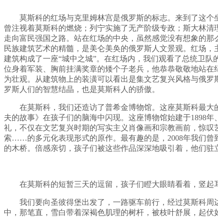
莫斯科的红场与克里姆林宫是俄罗斯的标志。来到了这个
曾注视着莫斯科的燃烧；列宁实施了无产阶级专政；斯大林清理
走向富民强国之路。站在红场的中央，虽然感觉没有想象的那么
民族建筑艺术的精髓，是美仑美奂的俄罗斯人文景观。红场，主
建筑构成了一座“城中之城”。在红场内，我们观看了总统卫
位身着军装、胸前挂满奖章的矮个子老兵，他恭恭敬敬地站在
为壮观。从建筑物上的装潢可以看出是集文艺复兴风格与俄罗
罗斯人们的智慧结晶，也是莫斯科人的骄傲。
在莫斯科，我们还造访了普希金博物馆。这座莫斯科最大
夫的故事》在孩子们的脑海中闪现。这座博物馆始建于1898年
礼，不仅在文艺复兴时期的写实主义肖像画和宗教画前，惊叹
索……的多元化表现形式的原作。最有趣的是，2008年我们
的木桥。倍感亲切，孩子们被这些作品深深地吸引着，他们驻
在莫斯科的短暂三天的逗留，孩子们瞪大眼睛看着，竖起耳朵
我们要向圣彼得堡出发了，一路驱车前行，经过莫斯科周
中，那笔直，雪白带着深褐色肌理的树杆，被枝叶舒展，起伏