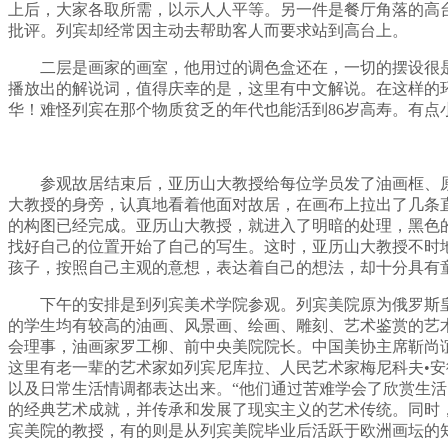
上后，大家各取所需，以示人人平等。另一件是餐厅角落的高
批评。列宾却经常因主动去帮助客人而要求站到高台上。
二层是画家的画室，他用过的调色盒还在，一切的摆设很
播放出的解说词，值得庆幸的是，这里有中文解说。在这样的
华！难怪列宾在那个物质贫乏的年代也能活到86岁高寿。有点
参观故居结束后，亚历山大教授给每位学员发了油画框、
大教授的身旁，认真地看着他面对故居，在画布上拉出了几条
的构图已经完成。亚历山大教授，就进入了明暗的处理，黑色
找好自己的位置开始了自己的写生。这时，亚历山大教授不时
孩子，按照自己主观的意想，表达着自己的想法
，
却十分具有
下午的安排是到列宾美术学院参观。列宾美院原为俄罗斯
的学生均有较高的油画、风景画、绘画、雕刻、艺术鉴赏的艺
会理事，油画家罗工柳、前中央美院院长。中国美协主席靳尚
这里有老一辈的艺术家如列宾尼库拉、人民艺术家梅尼科夫•
以及日常生活情调都表达出来。“他们通过苦难学会了欣赏生
的经典艺术成就，并传承和发展了现实主义的艺术传统。同时
宾美院的教授，有的则是从列宾美院毕业后活跃于欧洲画坛的