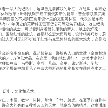
在老一辈人的记忆中，这里曾是前苏联的象征。在这里，拿破仑
了体制改革；叶利钦则开启了新俄罗斯的篇章；普金带领俄罗斯
着早期要塞的不规则三角形设计里的克里姆林宫，代表的是东欧
有120年历史的莫斯科国营百货公司等建筑群组成，这些经典
中牺牲的战士。可以看到身着婚礼服装的新人，献上的鲜花；一
们。围绕红场的建筑，都是那么宏大而辉煌，设计精美巧妙，蔚
都让人无时无刻不折服于红场与克里姆林宫的巨大魅力，这是俄
希金的名字命名的。说起普希金，那脍炙人口的童话《金鱼和渔
代的54.3万件艺术品。在这里，我们就如进行了一次美术史的洗
大师如莫奈、马蒂斯、塞尚、凡高、高更、康定斯基、毕加
们在这个展馆中却看见了莫奈大师所画的那座矗立在睡莲湖水之上
筑，历史，文化和艺术。
村庄，木屋、教堂；绿树、草地，宁静、悠远。在夏季的白桦林
。那高大的身躯支撑着蓝蓝的天空，就像当值的哨兵。这童话般