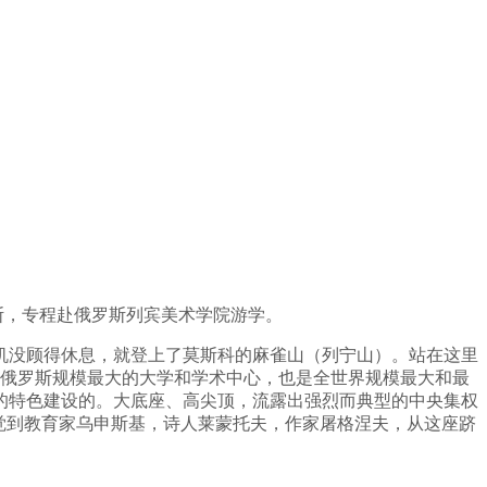
罗斯，专程赴俄罗斯列宾美术学院游学。
机没顾得休息，就登上了莫斯科的麻雀山（列宁山）。站在这里
全俄罗斯规模最大的大学和学术中心，也是全世界规模最大和最
的特色建设的。大底座、高尖顶，流露出强烈而典型的中央集权
觉到教育家乌申斯基，诗人莱蒙托夫，作家屠格涅夫，从这座跻