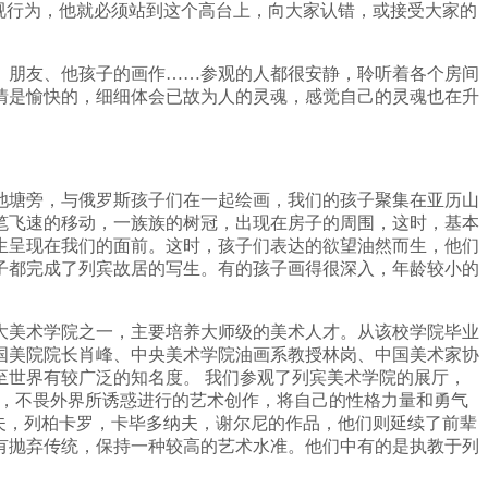
视行为，他就必须站到这个高台上，向大家认错，或接受大家的
、朋友、他孩子的画作……参观的人都很安静，聆听着各个房间
情是愉快的，细细体会已故为人的灵魂，感觉自己的灵魂也在升
池塘旁，与俄罗斯孩子们在一起绘画，我们的孩子聚集在亚历山
笔飞速的移动，一族族的树冠，出现在房子的周围，这时，基本
生呈现在我们的面前。这时，孩子们表达的欲望油然而生，他们
子都完成了列宾故居的写生。有的孩子画得很深入，年龄较小的
大美术学院之一，主要培养大师级的美术人才。从该校学院毕业
国美院院长肖峰、中央美术学院油画系教授林岗、中国美术家协
世界有较广泛的知名度。 我们参观了列宾美术学院的展厅，
念，不畏外界所诱惑进行的艺术创作，将自己的性格力量和勇气
夫，列柏卡罗，卡毕多纳夫，谢尔尼的作品，他们则延续了前辈
有抛弃传统，保持一种较高的艺术水准。他们中有的是执教于列