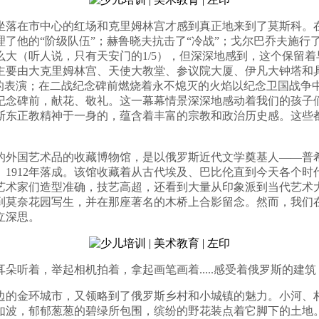
坐落在市中心的红场和克里姆林宫才感到真正地来到了莫斯科。
了他的“阶级队伍”；赫鲁晓夫抗击了“冷战”；戈尔巴乔夫施行
大（听人说，只有天安门的1/5），但深深地感到，这个保留
要由大克里姆林宫、天使大教堂、参议院大厦、伊凡大钟塔和具
队的表演；在二战纪念碑前燃烧着永不熄灭的火焰以纪念卫国战争
纪念碑前，献花、敬礼。这一幕幕情景深深地感动着我们的孩子
斯东正教精神于一身的，蕴含着丰富的宗教和政治历史感。这些
的外国艺术品的收藏博物馆，是以俄罗斯近代文学奠基人——普
、1912年落成。该馆收藏着从古代埃及、巴比伦直到今天各个时
艺术家们造型准确，技艺高超，还看到大量从印象派到当代艺术
曾到莫奈花园写生，并在那座著名的木桥上合影留念。然而，我
立深思。
听着，举起相机拍着，拿起画笔画着.....感受着俄罗斯的建
边的金环城市，又领略到了俄罗斯乡村和小城镇的魅力。小河、
如波，郁郁葱葱的碧绿所包围，缤纷的野花装点着它脚下的土地