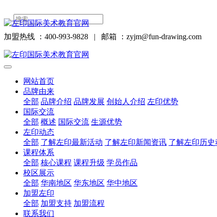
加盟热线 ：400-993-9828
|
邮箱 ：zyjm@fun-drawing.com
网站首页
品牌由来
全部
品牌介绍
品牌发展
创始人介绍
左印优势
国际交流
全部
概述
国际交流
生源优势
左印动态
全部
了解左印最新活动
了解左印新闻资讯
了解左印历史
课程体系
全部
核心课程
课程升级
学员作品
校区展示
全部
华南地区
华东地区
华中地区
加盟左印
全部
加盟支持
加盟流程
联系我们