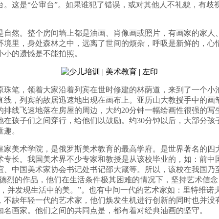
台。这是“公审台”。如果谁犯了错误，或对其他人不礼貌，有歧
是自然。整个房间墙上都是油画、肖像画或照片，有画家的家人
环境里，身处森林之中，远离了世间的烦杂，呼吸是新鲜的，心
小小的遗憾是不能拍照。
原珠笔，领着大家沿着列宾在世时修建的林荫道，来到了一个小
直线，列宾的故居迅速地出现在画布上。亚历山大教授手中的画
的排线飞速地落在房屋的周边，大约20分钟一幅绘画性很强的写
地在孩子们之间穿行，给他们以鼓励。约30分钟以后，大部分孩
童趣。
皇家美术学院，是俄罗斯美术教育的最高学府。是世界著名的四
术专长。我国美术界不少专家和教授是从该校毕业的，如：前中
谊、中国美术家协会书记处书记邵大箴等。所以，该校在我国乃至
安德烈的作品，他们在生活条件极其困难的情况下，坚持艺术信
活，并发现生活中的美。”。也有中间一代的艺术家如：里特维诺
，不缺年轻一代的艺术家，他们焕发生机进行创新的同时也并没
知名画家。他们之间的共同点是，都有着对经典油画的坚守。